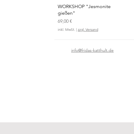
Schnellansicht
WORKSHOP "Jesmonite
gießen"
Preis
69,00 €
inkl. MwSt.
|
zzgl. Versand
info@fridas-katthult.de